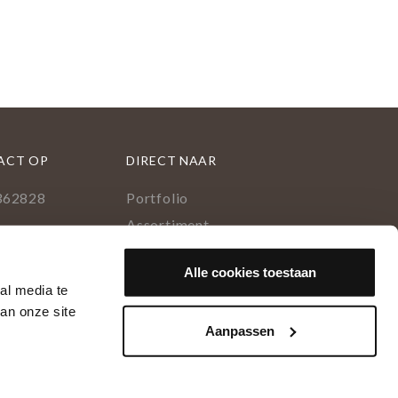
ACT OP
DIRECT NAAR
362828
Portfolio
l
Assortiment
uid 376
Onderhoud geoliede vloer
Alle cookies toestaan
lburg
Houtsoorten
al media te
Populairste project 2023
ok
rest
tagram
inkedIn
an onze site
Accepteer alle
kan je aangeven
Aanpassen
Instellingen