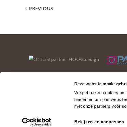
PREVIOUS
Deze website maakt gebru
Deze website gebruikt 
We gebruiken cookies om c
bieden en om ons websitev
We gebruiken cookies om de inhoud van onze website t
met onze partners voor so
wat je voorkeuren zijn.
Bekijken en aanpassen
© Copyright 2025. Ontwerp en realisatie:
ZUID 
Privacy policy
|
Sluiten