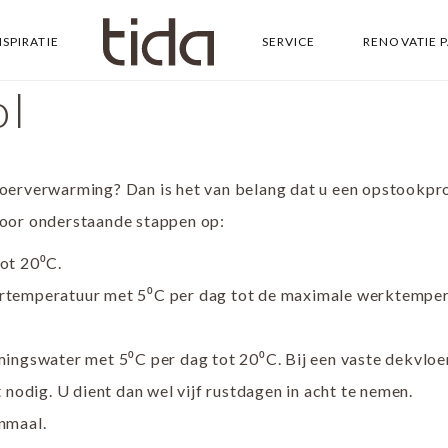
NSPIRATIE
SERVICE
RENOVATIE 
ol
loerverwarming? Dan is het van belang dat u een opstookpr
voor onderstaande stappen op:
ot 20⁰C.
rtemperatuur met 5⁰C per dag tot de maximale werktempe
ingswater met 5⁰C per dag tot 20⁰C. Bij een vaste dekvloer
nodig. U dient dan wel vijf rustdagen in acht te nemen.
nmaal.