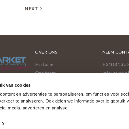
NEXT
OVER ONS
NEEM CONT
Historie
+31(0)13 5
Ons team
info@tida.n
Showroom
Ringbaan-Z
ik van cookies
cookies
5022 GA Ti
ontent en advertenties te personaliseren, om functies voor soci
Facebo
Pinte
Ins
L
erkeer te analyseren. Ook delen we informatie over je gebruik v
e personaliseren en het verkeer te analyseren. Hieronder 
cial media, adverteren en analyse.
Creatives
|
Privacyverklaring
|
Cookieverklaring