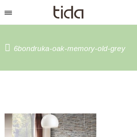
6bondruka-oak-memory-old-grey