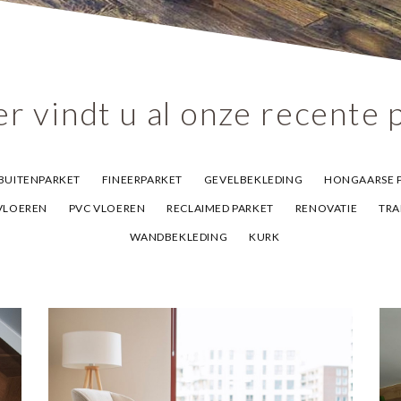
r vindt u al onze recente 
BUITENPARKET
FINEERPARKET
GEVELBEKLEDING
HONGAARSE 
VLOEREN
PVC VLOEREN
RECLAIMED PARKET
RENOVATIE
TRA
WANDBEKLEDING
KURK