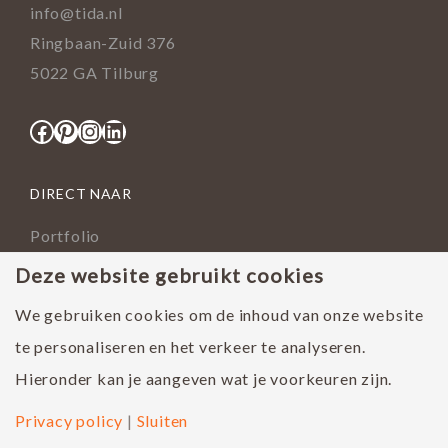
info@tida.nl
Ringbaan-Zuid 376
5022 GA Tilburg
Facebook
Pinterest
Instagram
LinkedIn
DIRECT NAAR
Portfolio
Assortiment
Deze website gebruikt cookies
Onderhoud geoliede vloer
We gebruiken cookies om de inhoud van onze website
Houtsoorten
te personaliseren en het verkeer te analyseren.
Populairste project 2023
Hieronder kan je aangeven wat je voorkeuren zijn.
Privacy policy
|
Sluiten