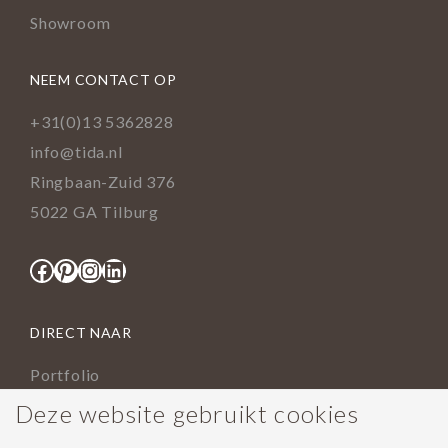
Showroom
NEEM CONTACT OP
+31(0)13 5362828
info@tida.nl
Ringbaan-Zuid 376
5022 GA Tilburg
Facebook
Pinterest
Instagram
LinkedIn
DIRECT NAAR
Portfolio
Assortiment
Deze website gebruikt cookies
Onderhoud geoliede vloer