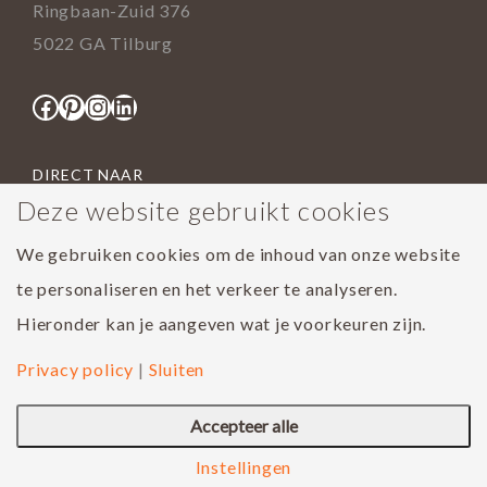
Ringbaan-Zuid 376
5022 GA Tilburg
Facebook
Pinterest
Instagram
LinkedIn
DIRECT NAAR
Deze website gebruikt cookies
Portfolio
Assortiment
We gebruiken cookies om de inhoud van onze website
Onderhoud geoliede vloer
te personaliseren en het verkeer te analyseren.
Houtsoorten
Hieronder kan je aangeven wat je voorkeuren zijn.
Populairste project 2023
Privacy policy
|
Sluiten
Accepteer alle
Instellingen