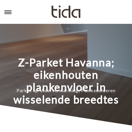
Z-Parket Havanna;
eikenhouten
plankenvloer in
Parket op Vloerverwarming
,
Plankenvloeren
wisselende breedtes