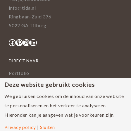
info@tida.nl
Ringbaan-Zuid 376
5022 GA Tilburg
Facebook
Pinterest
Instagram
LinkedIn
DIRECT NAAR
Portfolio
Assortiment
Deze website gebruikt cookies
Onderhoud geoliede vloer
We gebruiken cookies om de inhoud van onze website
Houtsoorten
te personaliseren en het verkeer te analyseren.
Populairste project 2023
Hieronder kan je aangeven wat je voorkeuren zijn.
Privacy policy
|
Sluiten