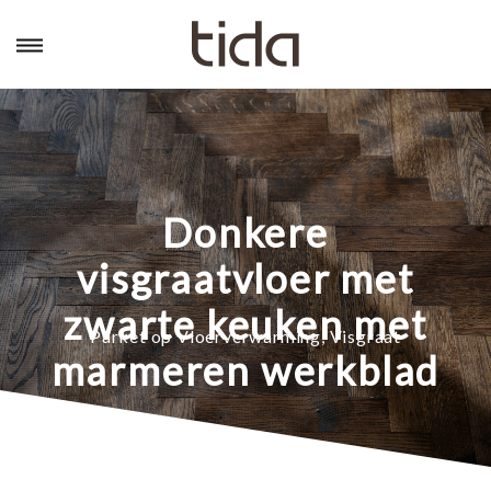
Donkere
visgraatvloer met
zwarte keuken met
Parket op Vloerverwarming
,
Visgraat
marmeren werkblad