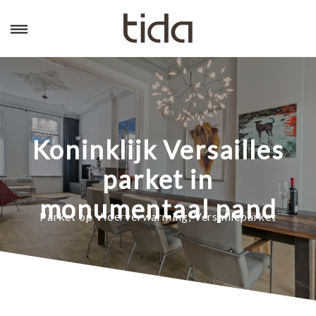
Koninklijk Versailles
parket in
monumentaal pand
Parket op Vloerverwarming
,
Versailleparket