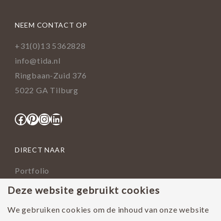
NEEM CONTACT OP
+31(0)13 5362828
info@tida.nl
Ringbaan-Zuid 376
5022 GA Tilburg
Facebook
Pinterest
Instagram
LinkedIn
DIRECT NAAR
Portfolio
Assortiment
Deze website gebruikt cookies
Onderhoud geoliede vloer
We gebruiken cookies om de inhoud van onze website
Houtsoorten