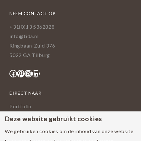
NEEM CONTACT OP
+31(0)13 5362828
info@tida.nl
Ringbaan-Zuid 376
5022 GA Tilburg
Facebook
Pinterest
Instagram
LinkedIn
DIRECT NAAR
Portfolio
Assortiment
Deze website gebruikt cookies
Onderhoud geoliede vloer
We gebruiken cookies om de inhoud van onze website
Houtsoorten