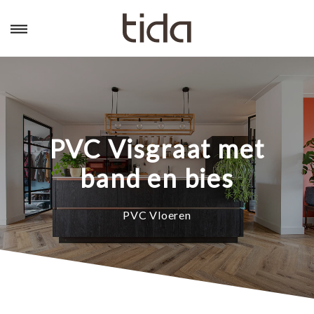
PVC Visgraat met
band en bies
PVC Vloeren