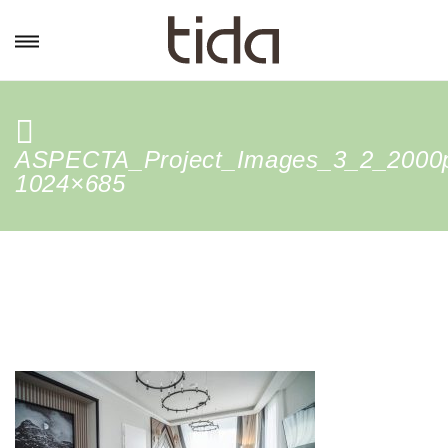
ASPECTA_Project_Images_3_2_2000
1024×685