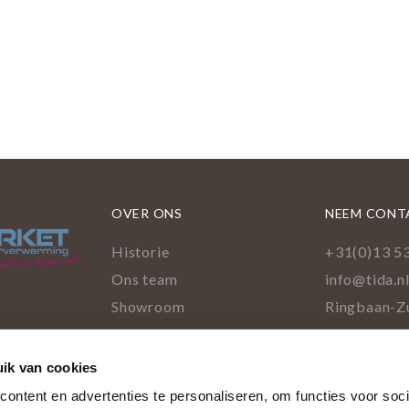
OVER ONS
NEEM CONT
Historie
+31(0)13 5
Ons team
info@tida.n
Showroom
Ringbaan-Z
5022 GA Ti
ik van cookies
Facebo
Pinte
Ins
L
cookies
ontent en advertenties te personaliseren, om functies voor soci