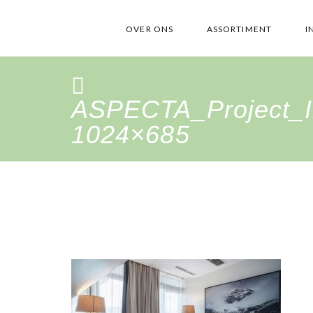
OVER ONS
ASSORTIMENT
I
ASPECTA_Project_
1024×685