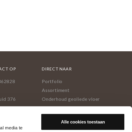
ACT OP
DIRECT NAAR
362828
Portfolio
l
Assortiment
uid 376
Onderhoud geoliede vloer
lburg
Houtsoorten
Populairste project 2023
ok
rest
tagram
inkedIn
Alle cookies toestaan
al media te