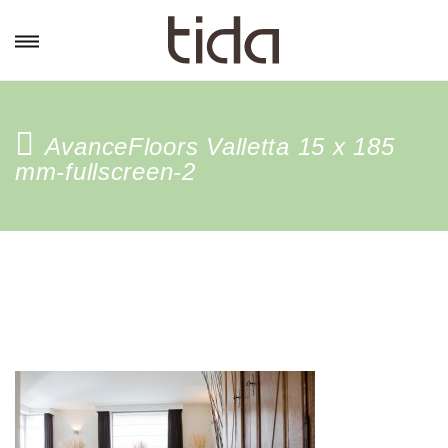
AvanceFloors Valletta 15 x 185
mm-fullscreen-2