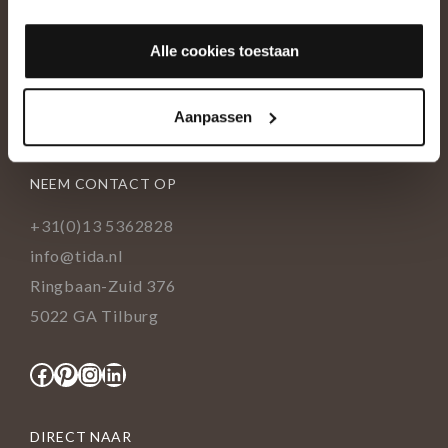
OVER ONS
Alle cookies toestaan
Historie
Ons team
Aanpassen
Showroom
NEEM CONTACT OP
+31(0)13 5362828
info@tida.nl
Ringbaan-Zuid 376
5022 GA Tilburg
Facebook
Pinterest
Instagram
LinkedIn
DIRECT NAAR