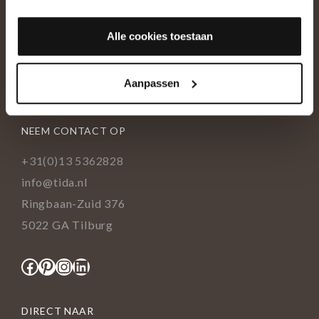
OVER ONS
Alle cookies toestaan
Historie
Ons team
Aanpassen
Showroom
NEEM CONTACT OP
+31(0)13 5362828
info@tida.nl
Ringbaan-Zuid 376
5022 GA Tilburg
Facebook
Pinterest
Instagram
LinkedIn
DIRECT NAAR