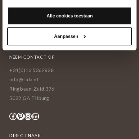
OVER ONS
Alle cookies toestaan
Historie
Ons team
Aanpassen
Showroom
NEEM CONTACT OP
+31(0)13 5362828
info@tida.nl
Ringbaan-Zuid 376
5022 GA Tilburg
Facebook
Pinterest
Instagram
LinkedIn
DIRECT NAAR