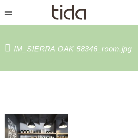
IM_SIERRA OAK 58346_room.jpg