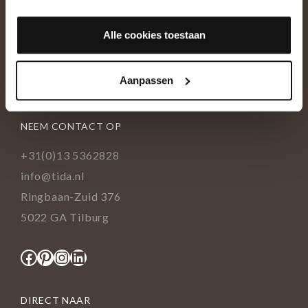
OVER ONS
Alle cookies toestaan
Historie
Ons team
Aanpassen
Showroom
NEEM CONTACT OP
+31(0)13 5362828
info@tida.nl
Ringbaan-Zuid 376
5022 GA Tilburg
Facebook
Pinterest
Instagram
LinkedIn
DIRECT NAAR