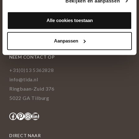
Bekijken en aanpassen
OVER ONS
Historie
Alle cookies toestaan
Ons team
Showroom
Aanpassen
NEEM CONTACT OP
+31(0)13 5362828
info@tida.nl
Ringbaan-Zuid 376
5022 GA Tilburg
Facebook
Pinterest
Instagram
LinkedIn
DIRECT NAAR