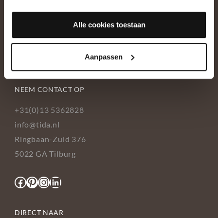
OVER ONS
Alle cookies toestaan
Historie
Ons team
Aanpassen
Showroom
NEEM CONTACT OP
+31(0)13 5362828
info@tida.nl
Ringbaan-Zuid 376
5022 GA Tilburg
Facebook
Pinterest
Instagram
LinkedIn
DIRECT NAAR