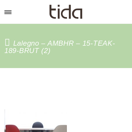
Lalegno – AMBHR – 15-TEAK-
189-BRUT (2)