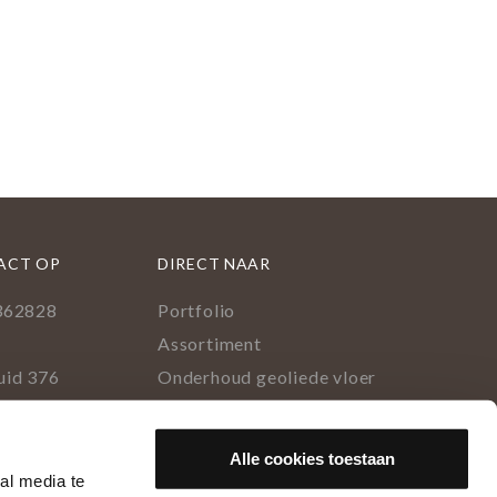
ACT OP
DIRECT NAAR
362828
Portfolio
l
Assortiment
uid 376
Onderhoud geoliede vloer
lburg
Houtsoorten
Populairste project 2023
ok
rest
tagram
inkedIn
Alle cookies toestaan
al media te