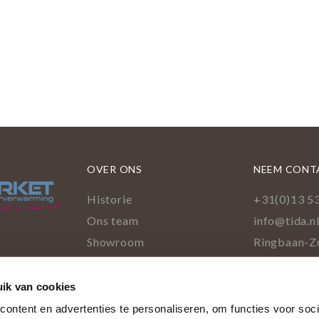
OVER ONS
NEEM CONT
Historie
+31(0)13 5
Ons team
info@tida.n
Showroom
Ringbaan-Z
5022 GA Ti
ik van cookies
Facebo
Pinte
Ins
L
cookies
ontent en advertenties te personaliseren, om functies voor soci