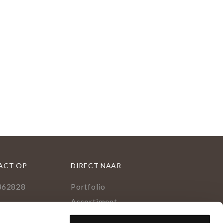
ACT OP
DIRECT NAAR
362828
Portfolio
l
Assortiment
uid 376
Onderhoud geoliede vloer