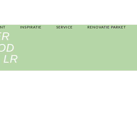
ENT
INSPIRATIE
SERVICE
RENOVATIE PARKET
ER
OD
 LR