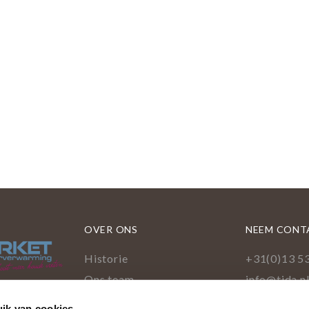
OVER ONS
NEEM CONT
Historie
+31(0)13 5
Ons team
info@tida.n
Showroom
Ringbaan-Z
ik van cookies