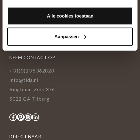
OVER ONS
Alle cookies toestaan
Historie
Ons team
Aanpassen
Showroom
NEEM CONTACT OP
+31(0)13 5362828
info@tida.nl
Ringbaan-Zuid 376
5022 GA Tilburg
Facebook
Pinterest
Instagram
LinkedIn
DIRECT NAAR