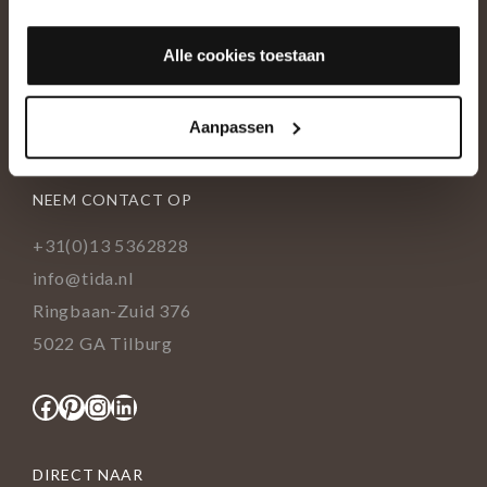
OVER ONS
Alle cookies toestaan
Historie
Ons team
Aanpassen
Showroom
NEEM CONTACT OP
+31(0)13 5362828
info@tida.nl
Ringbaan-Zuid 376
5022 GA Tilburg
Facebook
Pinterest
Instagram
LinkedIn
DIRECT NAAR