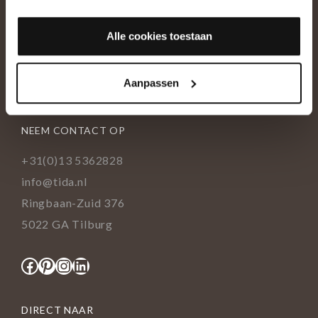
OVER ONS
Alle cookies toestaan
Historie
Ons team
Aanpassen
Showroom
NEEM CONTACT OP
+31(0)13 5362828
info@tida.nl
Ringbaan-Zuid 376
5022 GA Tilburg
Facebook
Pinterest
Instagram
LinkedIn
DIRECT NAAR