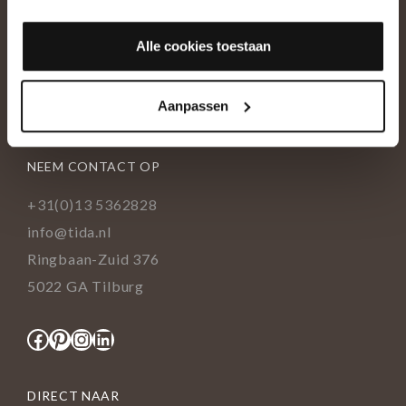
OVER ONS
Alle cookies toestaan
Historie
Ons team
Aanpassen
Showroom
NEEM CONTACT OP
+31(0)13 5362828
info@tida.nl
Ringbaan-Zuid 376
5022 GA Tilburg
Facebook
Pinterest
Instagram
LinkedIn
DIRECT NAAR