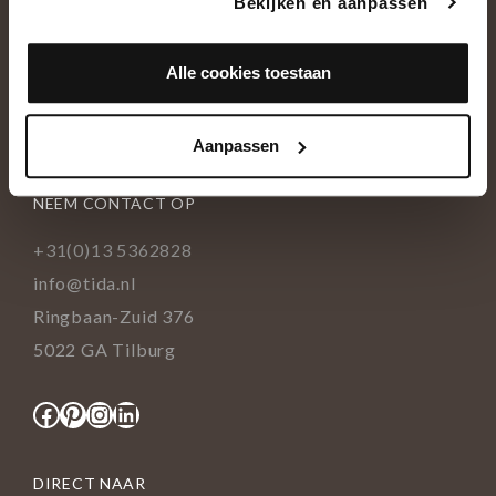
Bekijken en aanpassen
OVER ONS
Historie
Alle cookies toestaan
Ons team
Showroom
Aanpassen
NEEM CONTACT OP
+31(0)13 5362828
info@tida.nl
Ringbaan-Zuid 376
5022 GA Tilburg
Facebook
Pinterest
Instagram
LinkedIn
DIRECT NAAR