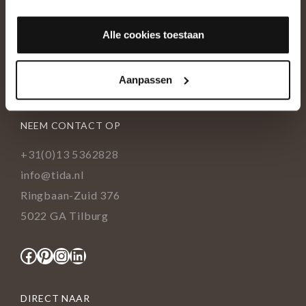
OVER ONS
Alle cookies toestaan
Historie
Ons team
Aanpassen
Showroom
NEEM CONTACT OP
+31(0)13 5362828
info@tida.nl
Ringbaan-Zuid 376
5022 GA Tilburg
Facebook
Pinterest
Instagram
LinkedIn
DIRECT NAAR