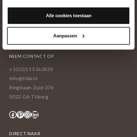
OVER ONS
Alle cookies toestaan
Historie
Ons team
Aanpassen
Showroom
NEEM CONTACT OP
+31(0)13 5362828
info@tida.nl
Ringbaan-Zuid 376
5022 GA Tilburg
Facebook
Pinterest
Instagram
LinkedIn
DIRECT NAAR