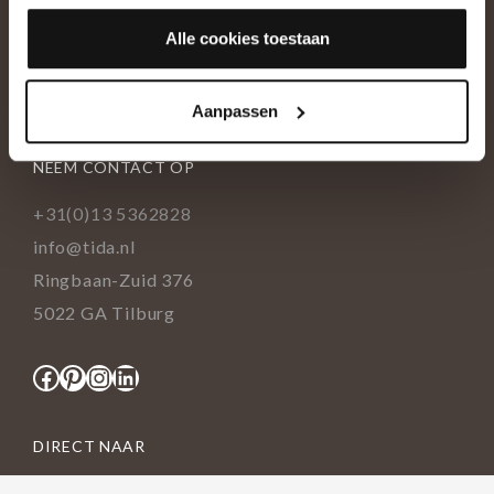
Historie
Alle cookies toestaan
Ons team
Showroom
Aanpassen
NEEM CONTACT OP
+31(0)13 5362828
info@tida.nl
Ringbaan-Zuid 376
5022 GA Tilburg
Facebook
Pinterest
Instagram
LinkedIn
DIRECT NAAR
Portfolio