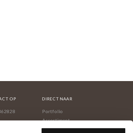
ACT OP
DIRECT NAAR
362828
Portfolio
l
Assortiment
uid 376
Onderhoud geoliede vloer