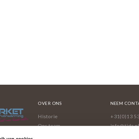
OVER ONS
NEEM CONT
Historie
+31(0)13 5
Ons team
info@tida.n
Showroom
Ringbaan-Z
ik van cookies