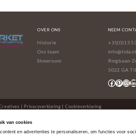
OVER ONS
NEEM CONT
Historie
+31(0)13 5
Ons team
info@tida.n
Showroom
Ringbaan-Z
5022 GA Ti
Facebo
Pinte
Ins
L
Creatives
|
Privacyverklaring
|
Cookieverklaring
ik van cookies
cookies
ontent en advertenties te personaliseren, om functies voor soci