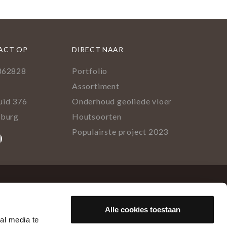
ACT OP
DIRECT NAAR
362828
Portfolio
l
Assortiment
uid 376
Onderhoud geoliede vloer
lburg
Houtsoorten
Populairste project 2023
ok
rest
tagram
inkedIn
Alle cookies toestaan
al media te