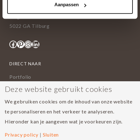
Aanpassen
info@tida.nl
Ringbaan-Zuid 376
5022 GA Tilburg
Facebook
Pinterest
Instagram
LinkedIn
DIRECT NAAR
Portfolio
Assortiment
Deze website gebruikt cookies
Onderhoud geoliede vloer
We gebruiken cookies om de inhoud van onze website
Houtsoorten
te personaliseren en het verkeer te analyseren.
Populairste project 2023
Hieronder kan je aangeven wat je voorkeuren zijn.
Privacy policy
|
Sluiten