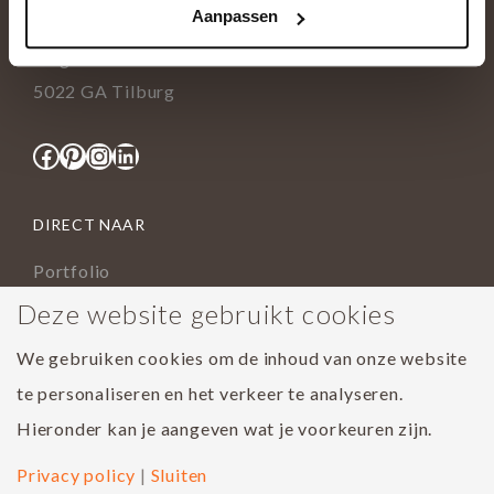
Aanpassen
info@tida.nl
Ringbaan-Zuid 376
5022 GA Tilburg
Facebook
Pinterest
Instagram
LinkedIn
DIRECT NAAR
Portfolio
Assortiment
Deze website gebruikt cookies
Onderhoud geoliede vloer
We gebruiken cookies om de inhoud van onze website
Houtsoorten
te personaliseren en het verkeer te analyseren.
Populairste project 2023
Hieronder kan je aangeven wat je voorkeuren zijn.
Privacy policy
|
Sluiten