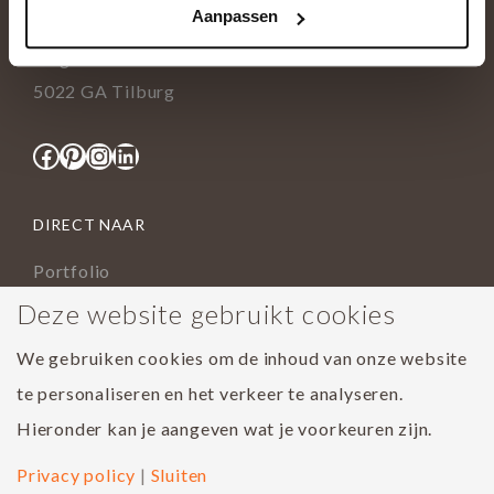
Aanpassen
info@tida.nl
Ringbaan-Zuid 376
5022 GA Tilburg
Facebook
Pinterest
Instagram
LinkedIn
DIRECT NAAR
Portfolio
Assortiment
Deze website gebruikt cookies
Onderhoud geoliede vloer
We gebruiken cookies om de inhoud van onze website
Houtsoorten
te personaliseren en het verkeer te analyseren.
Populairste project 2023
Hieronder kan je aangeven wat je voorkeuren zijn.
Privacy policy
|
Sluiten