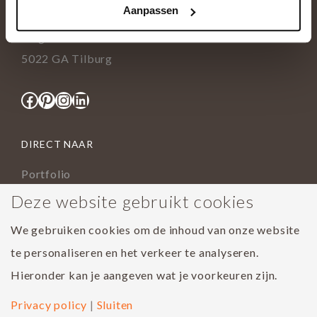
Aanpassen
info@tida.nl
Ringbaan-Zuid 376
5022 GA Tilburg
Facebook
Pinterest
Instagram
LinkedIn
DIRECT NAAR
Portfolio
Assortiment
Deze website gebruikt cookies
Onderhoud geoliede vloer
We gebruiken cookies om de inhoud van onze website
Houtsoorten
te personaliseren en het verkeer te analyseren.
Populairste project 2023
Hieronder kan je aangeven wat je voorkeuren zijn.
Privacy policy
|
Sluiten