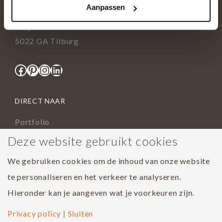
Aanpassen
info@tida.nl
Ringbaan-Zuid 376
5022 GA Tilburg
Facebook
Pinterest
Instagram
LinkedIn
DIRECT NAAR
Portfolio
Assortiment
Deze website gebruikt cookies
Onderhoud geoliede vloer
We gebruiken cookies om de inhoud van onze website
Houtsoorten
te personaliseren en het verkeer te analyseren.
Populairste project 2023
Hieronder kan je aangeven wat je voorkeuren zijn.
Privacy policy
|
Sluiten