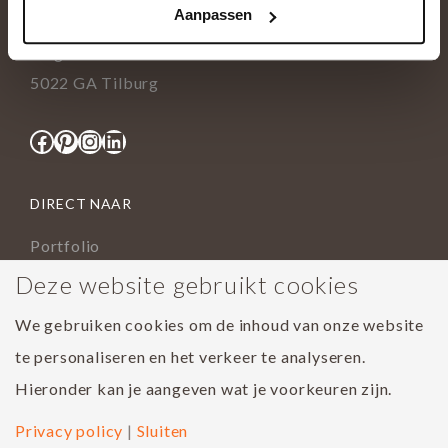
Aanpassen
info@tida.nl
Ringbaan-Zuid 376
5022 GA Tilburg
Facebook
Pinterest
Instagram
LinkedIn
DIRECT NAAR
Portfolio
Assortiment
Deze website gebruikt cookies
Onderhoud geoliede vloer
We gebruiken cookies om de inhoud van onze website
Houtsoorten
te personaliseren en het verkeer te analyseren.
Populairste project 2023
Hieronder kan je aangeven wat je voorkeuren zijn.
Privacy policy
|
Sluiten