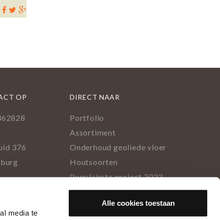
ACT OP
DIRECT NAAR
362828
Portfolio
l
Assortiment
uid 376
Onderhoud geoliede vloer
lburg
Houtsoorten
Populairste project 2023
ok
rest
tagram
inkedIn
Alle cookies toestaan
al media te