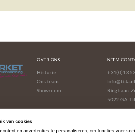
OVER ONS
NEEM CONT
Historie
+31(0)13 5
Ons team
info@tida.n
Showroom
Ringbaan-Z
5022 GA Ti
Facebo
Pinte
Ins
L
ik van cookies
cookies
ontent en advertenties te personaliseren, om functies voor soci