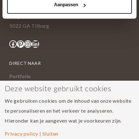
Aanpassen
info@tida.nl
Ringbaan-Zuid 376
5022 GA Tilburg
Facebook
Pinterest
Instagram
LinkedIn
DIRECT NAAR
Portfolio
Assortiment
Deze website gebruikt cookies
Onderhoud geoliede vloer
We gebruiken cookies om de inhoud van onze website
Houtsoorten
te personaliseren en het verkeer te analyseren.
Populairste project 2023
Hieronder kan je aangeven wat je voorkeuren zijn.
Privacy policy
|
Sluiten