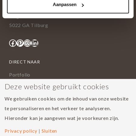
Aanpassen
info@tida.nl
Ringbaan-Zuid 376
5022 GA Tilburg
Facebook
Pinterest
Instagram
LinkedIn
DIRECT NAAR
Portfolio
Assortiment
Deze website gebruikt cookies
Onderhoud geoliede vloer
We gebruiken cookies om de inhoud van onze website
Houtsoorten
te personaliseren en het verkeer te analyseren.
Populairste project 2023
Hieronder kan je aangeven wat je voorkeuren zijn.
Privacy policy
|
Sluiten