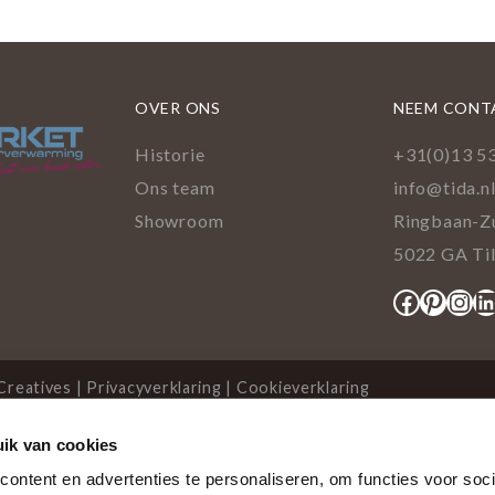
OVER ONS
NEEM CONT
Historie
+31(0)13 5
Ons team
info@tida.n
Showroom
Ringbaan-Z
5022 GA Ti
Facebo
Pinte
Ins
L
Creatives
|
Privacyverklaring
|
Cookieverklaring
ik van cookies
cookies
ontent en advertenties te personaliseren, om functies voor soci