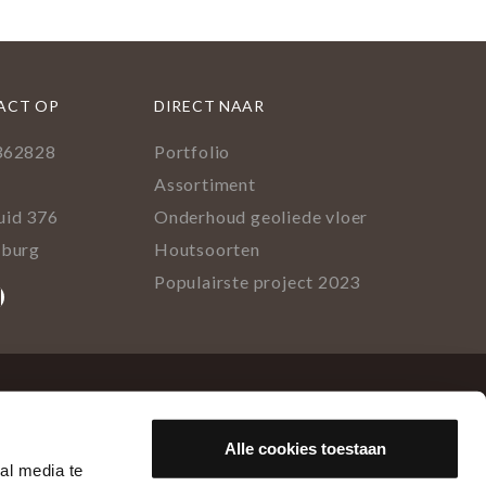
ACT OP
DIRECT NAAR
362828
Portfolio
l
Assortiment
uid 376
Onderhoud geoliede vloer
lburg
Houtsoorten
Populairste project 2023
ok
rest
tagram
inkedIn
Alle cookies toestaan
al media te