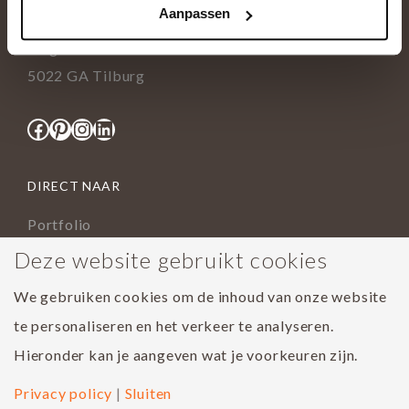
Aanpassen
info@tida.nl
Ringbaan-Zuid 376
5022 GA Tilburg
Facebook
Pinterest
Instagram
LinkedIn
DIRECT NAAR
Portfolio
Assortiment
Deze website gebruikt cookies
Onderhoud geoliede vloer
We gebruiken cookies om de inhoud van onze website
Houtsoorten
te personaliseren en het verkeer te analyseren.
Populairste project 2023
Hieronder kan je aangeven wat je voorkeuren zijn.
Privacy policy
|
Sluiten