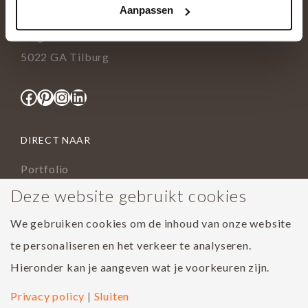
Aanpassen
info@tida.nl
Ringbaan-Zuid 376
5022 GA Tilburg
Facebook
Pinterest
Instagram
LinkedIn
DIRECT NAAR
Portfolio
Assortiment
Deze website gebruikt cookies
Onderhoud geoliede vloer
We gebruiken cookies om de inhoud van onze website
Houtsoorten
te personaliseren en het verkeer te analyseren.
Populairste project 2023
Hieronder kan je aangeven wat je voorkeuren zijn.
Privacy policy
|
Sluiten