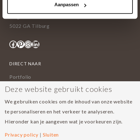
Aanpassen
info@tida.nl
Ringbaan-Zuid 376
5022 GA Tilburg
Facebook
Pinterest
Instagram
LinkedIn
DIRECT NAAR
Portfolio
Assortiment
Deze website gebruikt cookies
Onderhoud geoliede vloer
We gebruiken cookies om de inhoud van onze website
Houtsoorten
te personaliseren en het verkeer te analyseren.
Populairste project 2023
Hieronder kan je aangeven wat je voorkeuren zijn.
Privacy policy
|
Sluiten