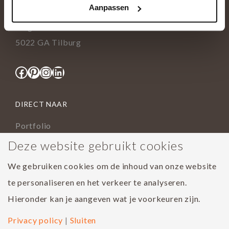
Aanpassen
info@tida.nl
Ringbaan-Zuid 376
5022 GA Tilburg
Facebook
Pinterest
Instagram
LinkedIn
DIRECT NAAR
Portfolio
Assortiment
Deze website gebruikt cookies
Onderhoud geoliede vloer
We gebruiken cookies om de inhoud van onze website
Houtsoorten
te personaliseren en het verkeer te analyseren.
Populairste project 2023
Hieronder kan je aangeven wat je voorkeuren zijn.
Privacy policy
|
Sluiten