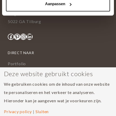
Aanpassen
info@tida.nl
Ringbaan-Zuid 376
5022 GA Tilburg
Facebook
Pinterest
Instagram
LinkedIn
DIRECT NAAR
Portfolio
Assortiment
Deze website gebruikt cookies
Onderhoud geoliede vloer
We gebruiken cookies om de inhoud van onze website
Houtsoorten
te personaliseren en het verkeer te analyseren.
Populairste project 2023
Hieronder kan je aangeven wat je voorkeuren zijn.
Privacy policy
|
Sluiten