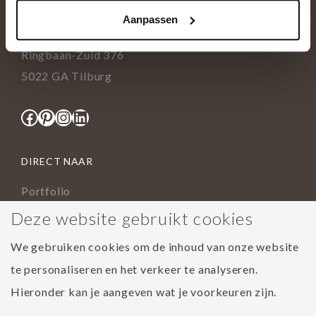
+31(0)13 5362828
Aanpassen
info@tida.nl
Ringbaan-Zuid 376
5022 GA Tilburg
Facebook
Pinterest
Instagram
LinkedIn
DIRECT NAAR
Portfolio
Assortiment
Deze website gebruikt cookies
Onderhoud geoliede vloer
We gebruiken cookies om de inhoud van onze website
Houtsoorten
te personaliseren en het verkeer te analyseren.
Populairste project 2023
Hieronder kan je aangeven wat je voorkeuren zijn.