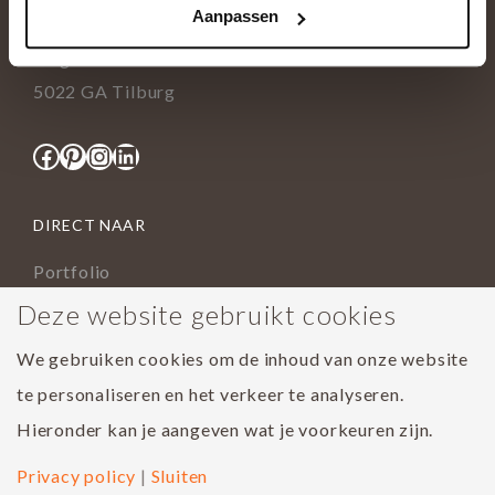
Aanpassen
info@tida.nl
Ringbaan-Zuid 376
5022 GA Tilburg
Facebook
Pinterest
Instagram
LinkedIn
DIRECT NAAR
Portfolio
Assortiment
Deze website gebruikt cookies
Onderhoud geoliede vloer
We gebruiken cookies om de inhoud van onze website
Houtsoorten
te personaliseren en het verkeer te analyseren.
Populairste project 2023
Hieronder kan je aangeven wat je voorkeuren zijn.
Privacy policy
|
Sluiten