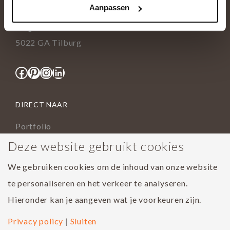
Aanpassen
info@tida.nl
Ringbaan-Zuid 376
5022 GA Tilburg
Facebook
Pinterest
Instagram
LinkedIn
DIRECT NAAR
Portfolio
Assortiment
Deze website gebruikt cookies
Onderhoud geoliede vloer
We gebruiken cookies om de inhoud van onze website
Houtsoorten
te personaliseren en het verkeer te analyseren.
Populairste project 2023
Hieronder kan je aangeven wat je voorkeuren zijn.
Privacy policy
|
Sluiten