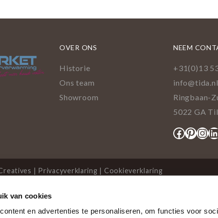
OVER ONS
NEEM CONT
Historie
+31(0)13 5
Ons team
info@tida.n
Showroom
Ringbaan-Z
5022 GA Ti
Facebo
Pinte
Ins
L
Creatives
|
Privacyverklaring
|
Cookieverklaring
ik van cookies
cookies
ontent en advertenties te personaliseren, om functies voor soci