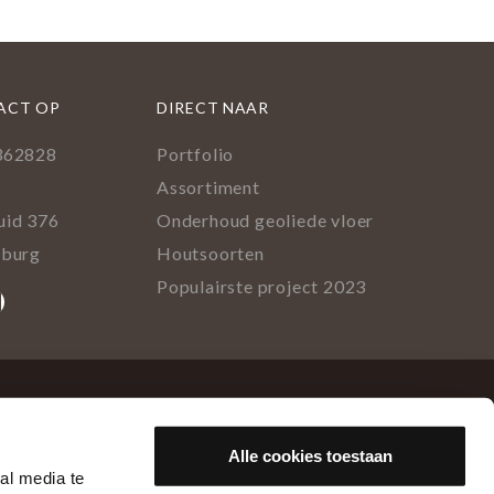
ACT OP
DIRECT NAAR
362828
Portfolio
l
Assortiment
uid 376
Onderhoud geoliede vloer
lburg
Houtsoorten
Populairste project 2023
ok
rest
tagram
inkedIn
Alle cookies toestaan
al media te